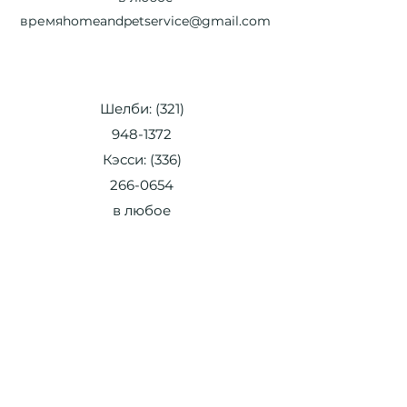
время
homeandpetservice@gmail.com
Шелби:
(321)
948-1372
Кэсси:
(336)
266-0654
в любое
время
homea
ndpetservice
@gmail.com
Шелби:
(321) 948-1372
Кэсси:
(336) 266-0654