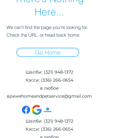
Here...
We can’t find the page you’re looking for.
Check the URL, or head back home.
Go Home
Шелби:
(321) 948-1372
Кэсси:
(336) 266-0654
в любое
время
homeandpetservice@gmail.com
Шелби:
(321) 948-1372
Кэсси:
(336) 266-0654
в любое